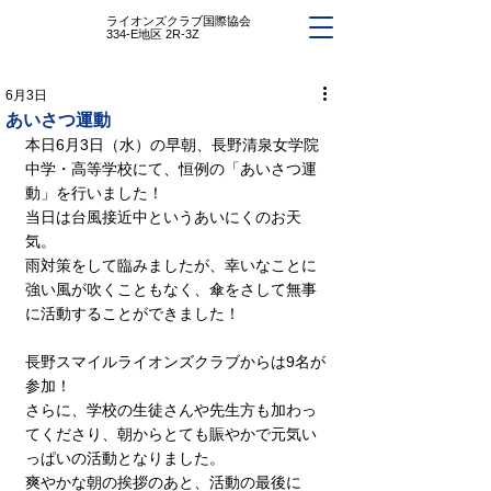
ライオンズクラブ国際協会
334-E地区 2R-3Z
6月3日
あいさつ運動
本日6月3日（水）の早朝、長野清泉女学院
中学・高等学校にて、恒例の「あいさつ運
動」を行いました！
当日は台風接近中というあいにくのお天
気。
雨対策をして臨みましたが、幸いなことに
強い風が吹くこともなく、傘をさして無事
に活動することができました！
長野スマイルライオンズクラブからは9名が
参加！
さらに、学校の生徒さんや先生方も加わっ
てくださり、朝からとても賑やかで元気い
っぱいの活動となりました。
爽やかな朝の挨拶のあと、活動の最後に