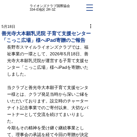
ライオンズクラブ国際協会
334-E地区 2R-3Z
5月18日
善光寺大本願乳児院 子育て支援センター
「こっこ広場」様へiPad寄贈のご報告
長野市スマイルライオンズクラブでは、福
祉事業の一環として、2026年5月18日、善
光寺大本願乳児院が運営する子育て支援セ
ンター「こっこ広場」様へiPadを寄贈いた
しました。
当クラブと善光寺大本願子育て支援センタ
ー様とは、クラブ発足当時から深いご縁を
いただいております。設立時のチャーター
ナイト記念事業でのご寄付以来、大切なパ
ートナーとして交流を続けてまいりまし
た。
今期もその精神を受け継ぐ継続事業とし
て、理事会の承認を経て今回の寄贈が決定