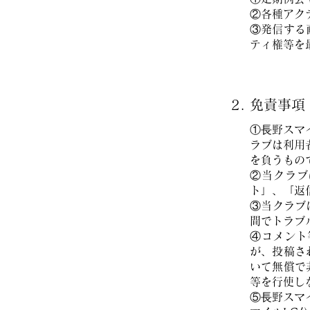
②各種アク
③発信する
ティ権等を
2. 免責事項
①⾧野スマ
ラブは利用
を負うもの
②当クラブ
ト」、「返
③当クラブ
間でトラブ
④コメント
が、投稿さ
いて無償で
等を行使し
⑤⾧野スマ