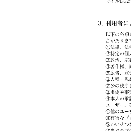
マイルLC
3. 利用者
以下の各項
合がありま
​①法律、
②特定の個
③政治、宗
④著作権、
⑤広告、宣
⑥人種・思
⑦公の秩序
⑧虚偽や事
⑨本人の承
ユーザー、
⑩他のユー
⑪有害なプ
⑫わいせつ
⑬当クラブ