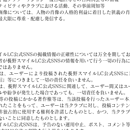
ティビティやクラブにおける活動、その事前周知等
画像については、人物の肖像の人格的利益に着目した狭義の肖
最大限に尊重・配慮し発信する。
イルLC公式SNSの掲載情報の正確性については万全を期して
者が⾧野スマイルLC公式SNSの情報を用いて行う一切の行為
ではありません。
は、ユーザーにより投稿された⾧野スマイルLC公式SNSに
信」等につきまして一切の責任を負いません。
は、⾧野スマイルLC公式SNSに関連して、ユーザー間又はユ
ルや紛争が発生した場合であっても、一切責任を負いません。
等の投稿にかかる著作権等は、当該投稿を行ったユーザー本
れたことをもって、ユーザーは当クラブに対し、投稿コンテン
非独占的に使用する権利を許諾したものとし、かつ、当クラブ
ないことに同意したものとします。
イルLC公式SNSは、予告のない運用中止、ポスト、コメント