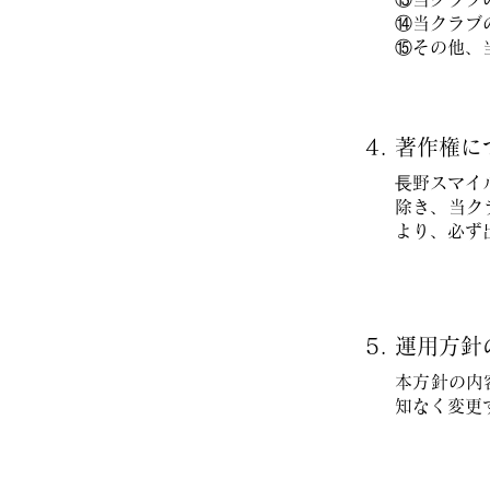
⑭当クラブ
⑮その他、
4. 著作権
⾧野スマイ
除き、当ク
より、必ず
5. 運用方
本方針の内
知なく変更