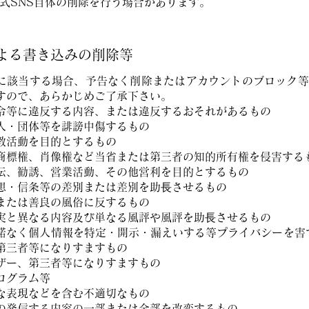
公式SNS自体の削除を行う場合があります。
による書き込みの削除等
に該当する場合、予告なく削除またはアカウントのブロック等
すので、あらかじめご了承下さい。
法令等に違反する内容、または違反するおそれがあるもの
人・団体等を誹謗中傷するもの
教活動を目的とするもの
商標権、肖像権など当省または第三者の知的所有権を侵害する
伝、勧誘、営業活動、その他営利を目的とするもの
想・信条等の差別または差別を助⾧させるもの
または善良の風俗に反するもの
実と異なる内容及び単なる風評や風評を助⾧させるもの
諾なく個人情報を特定・開示・漏えいする等プライバシーを害
第三者等になりすますもの
ザー、第三者等になりすますもの
ログラム等
な表現などを含む不適切なもの
の発信する内容の一部または全部を改変するもの