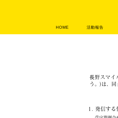
HOME
活動報告
⾧野スマイル
う。)は、
1. 発信す
①定期例会