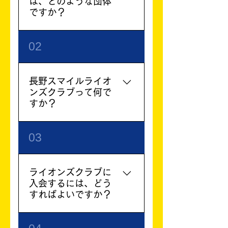
は、どのような団体
ですか？
ライオンズクラブは、世界
02
最大の奉仕団体です。国際
的なネットワークを持ち、
地域社会への奉仕活動に積
長野スマイルライオ
極的に取り組んでいます。
ンズクラブって何で
長野スマイルライオンズク
すか？
ラブは、その一員として、
長野市を中心に様々な活動
長野スマイルライオンズク
03
を行っています。
ラブは、国際的な奉仕団体
であるライオンズクラブの
１つで、長野市を中心に活
ライオンズクラブに
動しています。クラブ名の
入会するには、どう
「スマイル」には、地域の
すればよいですか？
人々に笑顔と喜びを届けた
いという願いが込められて
ライオンズクラブに入会す