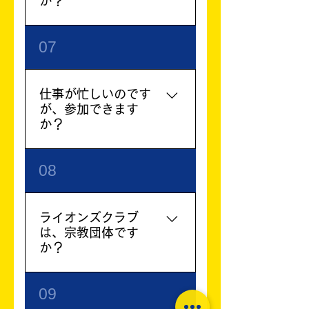
か？
活動: 様々な災害時の募金
活動
活動への参加は、ご自身の
07
都合に合わせていただくこ
とができます。例会は通常
月2回開催されますが、そ
仕事が忙しいのです
の他の活動は任意参加で
が、参加できます
す。
か？
仕事が忙しい方でも、ご自
08
身のペースで活動に参加で
きます。まずは、興味のあ
る活動から少しずつ参加し
ライオンズクラブ
てみてはいかがでしょう
は、宗教団体です
か。
か？
ライオンズクラブは、特定
09
の宗教や政治団体とは無関