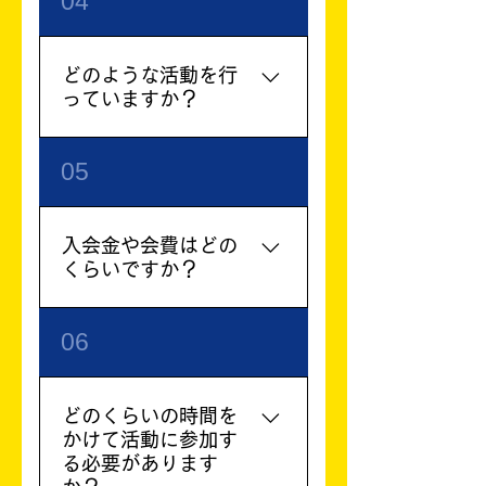
04
います。会員一人ひとり
るには、会員からの推薦と
が、奉仕活動を通して、地
理事会の承認が必要です。
域社会に貢献し、より良い
入会手続きや必要な書類な
どのような活動を行
社会づくりを目指していま
ど、詳しくご説明いただけ
っていますか？
す。
ます。
長野スマイルライオンズク
05
ラブでは、以下のような活
動を行っています。 地域
清掃活動: 市内の公園や河
入会金や会費はどの
川などの清掃活動 福祉施
くらいですか？
設への訪問: 高齢者施設や
児童福祉施設への訪問、ボ
入会金や会費の詳細につい
06
ランティア活動 国際交流:
ては、クラブの事務局まで
海外のライオンズクラブと
お問い合わせください。
の交流、国際奉仕プロジェ
どのくらいの時間を
クトへの参加 文化イベン
かけて活動に参加す
トの開催: 地域住民向けの
る必要があります
文化イベントの開催 募金