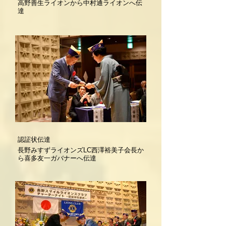
高野善生ライオンから中村通ライオンへ伝
達
認証状伝達
長野みすずライオンズLC西澤裕美子会長か
ら喜多友一ガバナーへ伝達