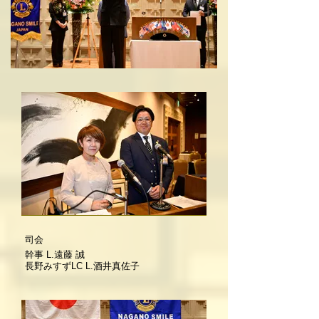
司会
幹事 L.遠藤 誠
長野みすずLC L.酒井真佐子