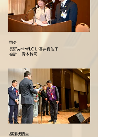
司会
長野みすずLC L.酒井真佐子
会計 L.青木怜司
感謝状贈呈