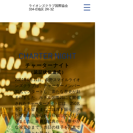
ライオンズクラブ国際協会
334-E地区 2R-3Z
CHARTER NIGHT
チャーターナイト
（認証状伝達式）
2024年6月11日、長野スマイルライオ
ンズクラブは、チャーターメンバー
31名でスタートし、新たな歴史が刻
まれました。ホテル国際21にて開催
されたチャーターナイトには、250名
を超える皆さまにご臨席を賜り、ク
ラブの誕生を心から祝福していただ
きました。厳粛な式典から、華やか
な祝賀会まで、当日の様子を写真で