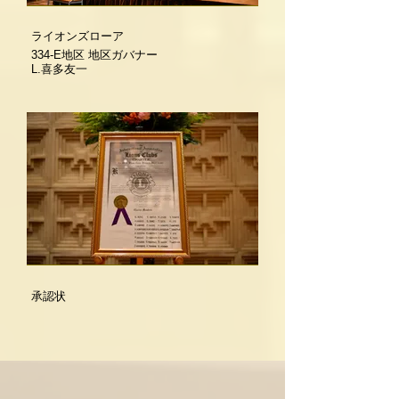
ライオンズローア
334-E地区 地区ガバナー
L.喜多友一
承認状