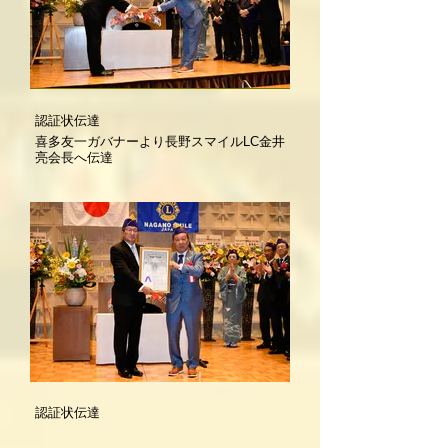
認証状伝達
喜多友一ガバナーより長野スマイルLC金井
亮会長へ伝達
認証状伝達