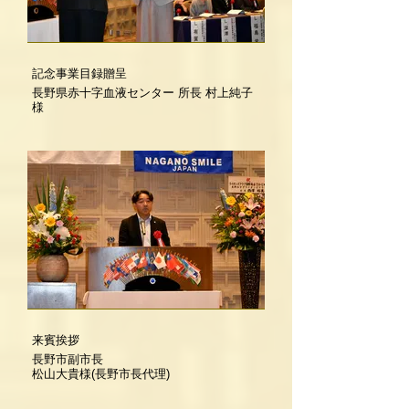
記念事業目録贈呈
長野県赤十字血液センター 所長 村上純子
様
来賓挨拶
長野市副市長
松山大貴様(長野市長代理)